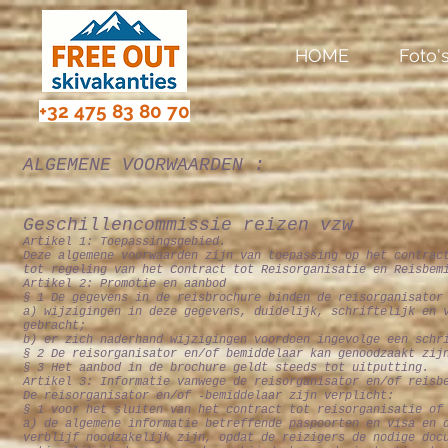
HOME
Foto'
+32 475 83 80 70
ALGEMENE VOORWAARDEN :
Geschillencommissie reizen vzw
Artikel 1: Toepassingsgebied.
Deze algemene voorwaarden zijn van toepassing op het contrac
tot regeling van het Contract tot Reisorganisatie en Reisbem
Artikel 2: Promotie en aanbod
§ 1 De gegevens in de reisbrochure binden de reisorganisator
a) wijzigingen in deze gegevens, duidelijk, schriftelijk en 
gebracht;
b) er zich naderhand wijzigingen voordoen ingevolge een schr
§ 2 De reisorganisator en/of bemiddelaar kan genoodzaakt zij
§ 3 Het aanbod in de brochure geldt steeds tot uitputting.
Artikel 3: Informatie vanwege de reisorganisator en/of reisb
De reisorganisator en/of -bemiddelaar zijn verplicht:
§ 1 voor het sluiten van het contract tot reisorganisatie of
a) de algemene informatie betreffende paspoorten en visa en 
verblijf noodzakelijk zijn, opdat de reizigers de nodige doc