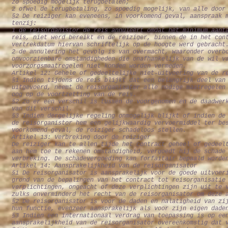
zo spoedig mogelijk terugbetalen;
2 ofwel de terugbetaling, zo spoedig mogelijk, van alle door
§2 De reiziger kan eveneens, in voorkomend geval, aanspraak 
tenzij:
1 de reisorganistor de reis annuleert omdat het minimum aant
reis, niet werd bereikt en de reiziger, binnen de in het con
vertrekdatum hiervan schriftelijk op de hoogte werd gebracht
2 de annulering het gevolg is van overmacht, waaronder overb
onvoorzienbare omstandigheden die onafhankelijk van de wil v
voorzorgsmaatregelen niet konden worden vermeden.
Artikel 12: Gehele of gedeeltelijke niet-uitvoering van de r
§1 Indien tijdens de reis blijkt dat een belangrijk deel van
uitgevoerd, neemt de reisorganisator alle nodige maatregelen
oog op de voortzetting van de reis.
§2 Zo er een verschil is tussen de voorgenomen en de daadwer
van dit verschil.
§3 Indien dergelijke regeling onmogelijk blijkt of indien de
de reisorganistor hem een gelijkwaardig vervoermiddel ter be
voorkomend geval, de reiziger schadeloos stellen.
Artikel 13: Verbreking door de reiziger
De reiziger kan te allen tijde het contract geheel of gedeel
aan hem toe te rekenen omstandigheid, vergoedt hij de schade
verbreking. De schadevergoeding kan forfaitair bepaald worde
Artikel 14: Aansprakelijkheid van de reisorganisator
§1 De reisorganisator is aansprakelijk voor de goede uitvoer
grond van de bepalingen van het contract tot reisorganisatie
verplichtingen, ongeacht of deze verplichtingen zijn uit te 
zulks onverminderd het recht van de reisorganisator om deze 
§2 De reisorganisator is voor de daden en nalatigheid van zi
hun functie, evenzeer aansprakelijk als voor zijn eigen dade
§3 Indien een internationaal verdrag van toepassing is op ee
aansprakelijkheid van de reisorganisator overeenkomstig dat 