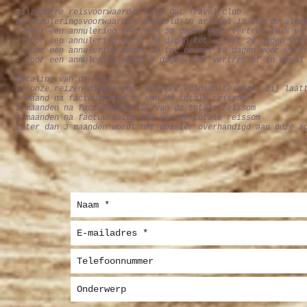
Bijzondere reisvoorwaarden Free Out Travel Club
De annuleringsvoorwaarden, bedoeld in artikel 13 van de alge
- Voor een annulering méér dan 30 dagen vóór vertrek 10 % va
- Voor een annulering vanaf 30 dagen tot en met 20 dagen vóó
- Voor een annulering vanaf 19 tot en met 10 dagen vóór vert
- Voor een annulering vanaf 9 dagen vóór vertrek of in geval
Betaling van de reis :
Al onze reizen dienen voor vertrek voldaan te zijn. Bij laat
1 maand na factuurdatum 2% van de totale reissom
2 maanden na factuurdatum 5% van de totale reissom
3 maanden na factuurdatum 10% van de totale reissom
Later dan 3 maanden wordt het dossier overhandigd aan onze a