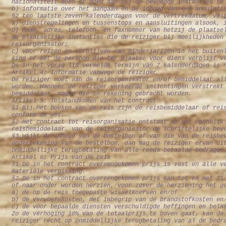
nationaliteit doen er goed aan bij de bevoegde instanties te
b) informatie over het aangaan en de inhoud van een annulati
§2 ten laatste zeven kalenderdagen voor de vertrekdatum, vol
a) dienstregelingen en tussenstops en aansluitingen alsook, 
b) naam, adres, telefoon- en faxnummer van hetzij de plaatse
de plaatselijke instanties die de reiziger bij moeilijkheden
reisorganisator;
c) voor reizen en verblijven van minderjarigen in het buiten
kind of met de persoon die ter plaatse voor diens verblijf v
De in het vorig lid vermelde termijn van 7 kalenderdagen is 
Artikel 4: Informatie vanwege de reiziger
De reiziger moet aan de reisorganisator en/of bemiddelaar al
worden. Wanneer de reiziger verkeerde inlichtingen verstrekt
bemiddelaar, mogen die in rekening gebracht worden.
Artikel 5: Totstandkomen van het contract
§1 Bij het boeken van de reis zijn de reisbemiddelaar of rei
conform de wet.
§2 Het contract tot reisorganisatie ontstaat op het ogenblik
reisbemiddelaar, van de reisorganisator de schriftelijke bev
§3 Wijkt de inhoud van de bestelbon af van die van de reisbe
ondertekening van de bestelbon, dan mag de reiziger ervan ui
onmiddellijke terugbetaling van alle reeds betaalde bedragen
Artikel 6: Prijs van de reis
§1 De in het contract overeengekomen prijs is vast en alle v
materiële vergissing.
§2 De in het contract overeengekomen prijs kan tot en met 21
of naar onder worden herzien, voor zover de herziening het g
a) de op de reis toegepaste wisselkoersen en/of
b) de vervoerskosten, met inbegrip van de brandstofkosten en
c) de voor bepaalde diensten verschuldigde heffingen en bela
Zo de verhoging 10% van de totaalprijs te boven gaat, kan de
reiziger recht op onmiddellijke terugbetaling van al de bedr