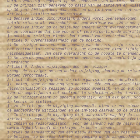
wordt evenredig toegepast op het onderdeel van de reis, dat 
§3 De prijzen zijn berekend op basis van de tarieven en wiss
op 30 juni 2001 golden; daarnaast op de tarieven voor het ve
Artikel 7: Betaling van de reissom
§1 Behalve indien uitdrukkelijk anders wordt overeengekomen,
totale reissom als voorschot, met een minimum van 125 e per 
§2 Behalve indien op de bestelbon anders wordt overeengekome
en op voorwaarde dat hem vooraf of terzelfdertijd de schrift
§3 Boekt de reiziger minder dan 1 maand voor vertrekdatum, d
Artikel 8: Overdraagbaarheid van de boeking
§1 De reiziger kan, voor de aanvang van de reis, zijn reis o
het contract tot reisorganisatie. De overdrager dient tijdig
reisbemiddelaar, van deze overdracht op de hoogte te brengen
§2 De overdragende reiziger en de overnemer zijn hoofdelijk 
overdracht.
Artikel 9: Andere wijzigingen door de reiziger
Vraagt de reiziger om een andere wijziging, dan mag de reiso
worden veroorzaakt.
Artikel 10: Wijziging door de reisorganisator voor de afreis
§1 Indien, voor de aanvang van de reis, één van de wezenlijk
reisorganisator de reiziger zo spoedig mogelijk, en in elk g
over de mogelijkheid het contract te verbreken zonder kosten
§2 De reiziger dient zo spoedig mogelijk, en in elk geval vo
in kennis te stellen.
§3 Zo de reiziger de wijziging aanvaardt, dient er een nieuw
de aangebrachte wijzigingen en de invloed daarvan op de prij
§4 Zo de reiziger de wijziging niet aanvaardt, mag hij de to
Artikel 11: Verbreking door de reisorganisator voor de afrei
§1 Indien de reisorganisator, voor de aanvang van de reis, h
omstandigheid, heeft de reiziger de keuze tussen:
1 ofwel de aanvaarding van een nieuw aanbod van een reis van
te betalen: zo de reis die ter vervanging wordt aangeboden v