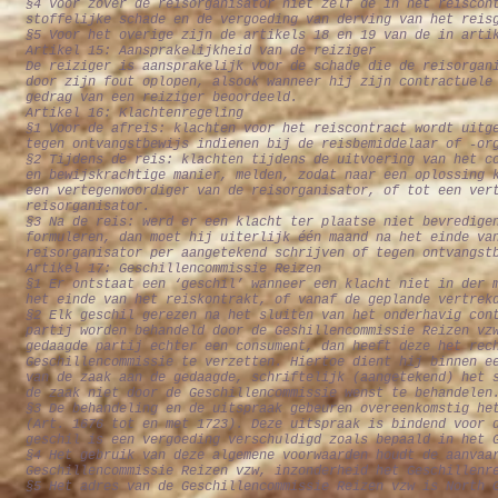
§4 Voor zover de reisorganisator niet zelf de in het reiscon
stoffelijke schade en de vergoeding van derving van het reis
§5 Voor het overige zijn de artikels 18 en 19 van de in arti
Artikel 15: Aansprakelijkheid van de reiziger
De reiziger is aansprakelijk voor de schade die de reisorgan
door zijn fout oplopen, alsook wanneer hij zijn contractuele
gedrag van een reiziger beoordeeld.
Artikel 16: Klachtenregeling
§1 Voor de afreis: klachten voor het reiscontract wordt uitg
tegen ontvangstbewijs indienen bij de reisbemiddelaar of -or
§2 Tijdens de reis: klachten tijdens de uitvoering van het c
en bewijskrachtige manier, melden, zodat naar een oplossing 
een vertegenwoordiger van de reisorganisator, of tot een ver
reisorganisator.
§3 Na de reis: werd er een klacht ter plaatse niet bevredige
formuleren, dan moet hij uiterlijk één maand na het einde va
reisorganisator per aangetekend schrijven of tegen ontvangst
Artikel 17: Geschillencommissie Reizen
§1 Er ontstaat een ‘geschil’ wanneer een klacht niet in der 
het einde van het reiskontrakt, of vanaf de geplande vertrek
§2 Elk geschil gerezen na het sluiten van het onderhavig con
partij worden behandeld door de Geshillencommissie Reizen vz
gedaagde partij echter een consument, dan heeft deze het rec
Geschillencommissie te verzetten. Hiertoe dient hij binnen e
van de zaak aan de gedaagde, schriftelijk (aangetekend) het 
de zaak niet door de Geschillencommissie wenst te behandelen
§3 De behandeling en de uitspraak gebeuren overeenkomstig he
(Art. 1676 tot en met 1723). Deze uitspraak is bindend voor 
geschil is een vergoeding verschuldigd zoals bepaald in het 
§4 Het gebruik van deze algemene voorwaarden houdt de aanvaa
Geschillencommissie Reizen vzw, inzonderheid het Geschillenr
§5 Het adres van de Geschillencommissie Reizen vzw is North 