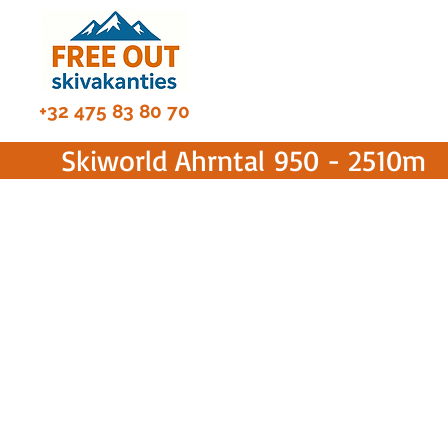
HOME
Foto'
+32 475 83 80 70
Skiworld Ahrntal 950 - 2510m
Super gezellig skigebied voor families maar ook de betere skiër vind
uitdagingen genoeg ! Ons clubdal, reeds meer dan 40 jaar lang !
pistes - hypermoderne liften en 18 oergezellige hutten. Après-ski
Hexenkessl bij Alex - Skihaus Sporting bij Harald, M31 bij Florian, Kris
bij Matthias of Speck -und Schnappsalm bij Sepp... Overal zijn we th
kennen ons daar allemaal persoonlijk..
LUIGI CATALANO - DJ MELCATA -DJ NIGHTCROW - DJ ALEX
e
brengen topsfeer, ambiance en onvergetelijke koestermomenten...
Door ons jarenlang partnership is dit ons tweede thuis geword
eender welke locatie op Klausberg kunnen wij onze artiesten
optreden.